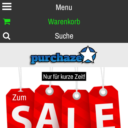
Menu
Warenkorb
Suche
Nur für kurze Zeit!
Zum