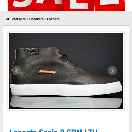
Startseite
>
Sneakers
>
Lacoste
Lacoste Scala 2 SRM LTH Braun
Weiter einkaufen
Dein Warenkorb ist leer!