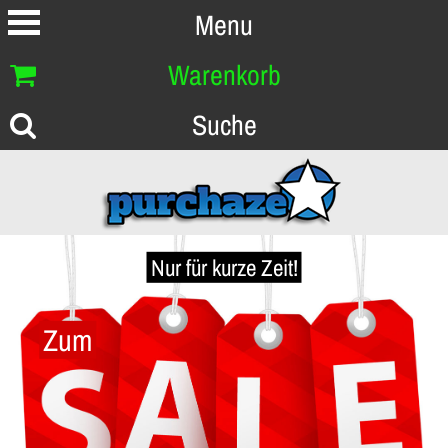
Menu
Warenkorb
Suche
Nur für kurze Zeit!
Zum