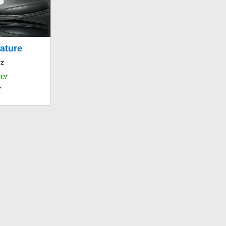
ature
rz
er
€