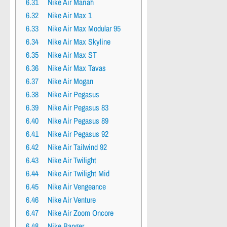
6.31
Nike Air Mariah
6.32
Nike Air Max 1
6.33
Nike Air Max Modular 95
6.34
Nike Air Max Skyline
6.35
Nike Air Max ST
6.36
Nike Air Max Tavas
6.37
Nike Air Mogan
6.38
Nike Air Pegasus
6.39
Nike Air Pegasus 83
6.40
Nike Air Pegasus 89
6.41
Nike Air Pegasus 92
6.42
Nike Air Tailwind 92
6.43
Nike Air Twilight
6.44
Nike Air Twilight Mid
6.45
Nike Air Vengeance
6.46
Nike Air Venture
6.47
Nike Air Zoom Oncore
6.48
Nike Banger