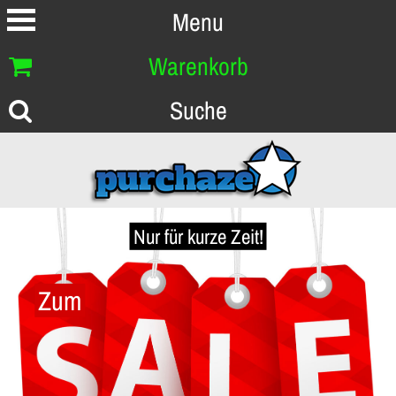
Menu
Warenkorb
Suche
Nur für kurze Zeit!
Zum