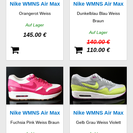
Nike WMNS Air Max
Nike WMNS Air Max
Orangerot Weiss
Dunkelblau Blau Weiss
1 Ultra Moire
1 Vintage
Braun
Auf Lager
Auf Lager
145.00 €
140.00 €
110.00 €
Nike WMNS Air Max
Nike WMNS Air Max
Fuchsia Pink Weiss Braun
Gelb Grau Weiss Violett
1 Vintage
1 Essential