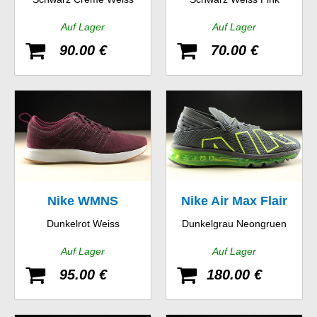
GS
Auf Lager
Auf Lager
90.00 €
70.00 €
Nike WMNS
Nike Air Max Flair
Dunkelrot Weiss
Dunkelgrau Neongruen
Dualtone Racer SE
Auf Lager
Auf Lager
95.00 €
180.00 €