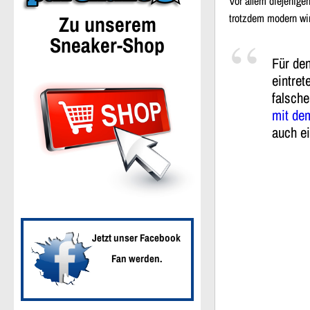
Vor allem diejenige
Zu unserem
trotzdem modern wir
Sneaker-Shop
Für de
eintret
falsch
mit de
auch ei
Jetzt unser Facebook
Fan werden.