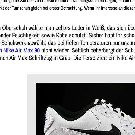
n, die gerne Schuhe zu unterschiedlichen Kleidungsstücken tragen, machen b
kt der Turnschuh gleich bei erster Betrachtung. Wenn Ihr Interesse an diese
n Oberschuh wählte man echtes Leder in Weiß, das sich üb
ender Feuchtigkeit sowie Kälte schützt. Sicher habt Ihr sc
e Schuhwerk gewählt, das bei tiefen Temperaturen nur unzur
m Nike Air Max 90
nicht wieder. Seitlich beherbergt der Sc
nen Air Max Schriftzug in Grau. Die Ferse ziert ein Nike A