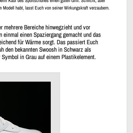
eim Kauf des Sportschuhes einen guten Griff. Schlicht, aber
m Modell habt, lasst Euch von seiner Wirkungskraft verzaubern.
er mehrere Bereiche hinwegzieht und vor
hon einmal einen Spaziergang gemacht und das
eichend für Wärme sorgt. Das passiert Euch
huh den bekannten Swoosh in Schwarz als
ir Symbol in Grau auf einem Plastikelement.