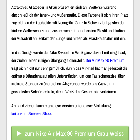
Attraktives Glattleder
in Grau präsentiert sich am
Wetterschutzrand
einschließlich der
Innen- und Außenpartie
. Diese Farbe teilt sich ihren Platz
zugleich an der
Laufsohle
mit Neongrün. Ganz in Schwarz bringt sich der
hintere Wetterschutzrand
, zusammen mit der
obersten Plastikapplikation
,
der
Aufschrift am Etikett der Zunge
und hinten als
Plastikaufnäher
mit ein.
In das Design wurde der
Nike Swoosh
in Weiß ganz dezent mit eingebaut,
der zudem einen ruhigen Übergang sicherstellt.
Der Air Max 90 Premium
trägt sich nicht nur sehr gemütlich, durch das
Air-Pad
hat man jederzeit die
optimale Dämpfung
auf allen Untergründen, um den Tag schmerzfrei über
mehrere Stunden zu überstehen. Abgerundet wurde das Ganze mit
gewachsten Schnürsenkeln
, die in Weiß das Gesamtbild verfeinern.
An Land ziehen kann man diese Version unter dieser Verlinkung
bei uns im Sneaker Shop
:
zum Nike Air Max 90 Premium Grau Weiss