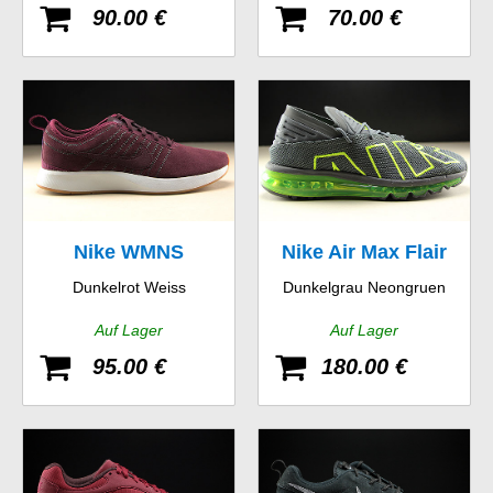
90.00 €
70.00 €
Nike WMNS
Nike Air Max Flair
Dunkelrot Weiss
Dunkelgrau Neongruen
Dualtone Racer SE
Auf Lager
Auf Lager
95.00 €
180.00 €