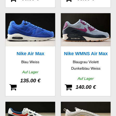
Nike Air Max
Nike WMNS Air Max
Blau Weiss
Blaugrau Violett
Command Premium
90 Essential
Dunkelblau Weiss
Auf Lager
Auf Lager
135.00 €
140.00 €