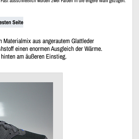
 Fast ausschließlich wurden zwei Farben in die engere Wahl gezogen.
esten Seite
en Materialmix aus angerautem Glattleder
eshstoff einen enormen Ausgleich der Wärme.
 hinten am äußeren Einstieg.