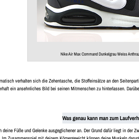
Nike Air Max Command Dunkelgrau Weiss Anthraz
matisch verhalten sich die Zehentasche, die Stoffeinsätze an den Seitenpart
haft ein ansehnliches Bild bei seinen Mitmenschen zu hinterlassen. Darüber
Was genau kann man zum Laufverh
ch deine Füße und Gelenke ausgeglichener an. Der Grund dafür liegt in der 
. Im Zusammenspiel mit deinem Körpergewicht können deine Muskeln darunte