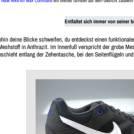
r neue Nike Air Max Command
ein breites Grinsen auf dein Gesicht zaubern!
Entfaltet sich immer von seiner b
hin deine Blicke schweifen, du entdeckst einen funktional
eshstoff in Anthrazit. Im Innenfuß verspricht der grobe M
schieht entlang der Zehentasche, bei den Seitenflügeln und