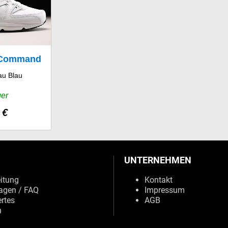
x Command
au Blau
r GS
ger
 €
UNTERNEHMEN
eitung
Kontakt
agen / FAQ
Impressum
rtes
AGB
n