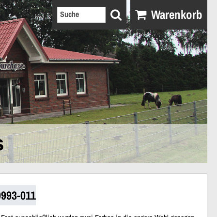
Warenkorb
s
9993-011