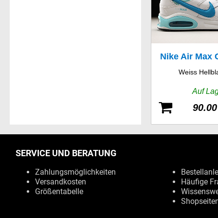
Nike Air Ma
Weiss Hellbl
Leathe
Auf La
90.00
SERVICE UND BERATUNG
Zahlungsmöglichkeiten
Bestellanl
Versandkosten
Häufige Fr
Größentabelle
Wissenswe
Shopseite