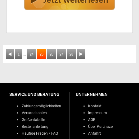
Jetzt weiterlesen
...
1
24
25
26
27
28
SERVICE UND BERATUNG
UNTERNEHMEN
Zahlungsmöglichkeiten
Kontakt
Versandkosten
Impressum
Größentabelle
AGB
Bestellanleitung
Über Purchaze
Häufige Fragen / FAQ
Anfahrt