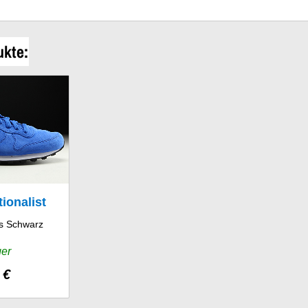
ukte:
tionalist
s Schwarz
er
ger
 €