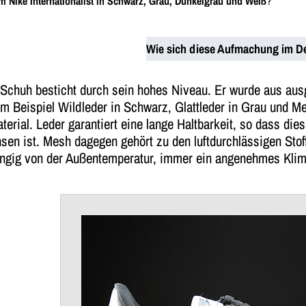
m Nike Internationalist in Schwarz, Grau, Dunkelgrau und Weiß
?
Wie sich diese Aufmachung im Det
Schuh besticht durch sein hohes Niveau. Er wurde aus ausg
m Beispiel Wildleder in Schwarz, Glattleder in Grau und Me
erial. Leder garantiert eine lange Haltbarkeit, so dass di
en ist. Mesh dagegen gehört zu den luftdurchlässigen Stof
ngig von der Außentemperatur, immer ein angenehmes Klim