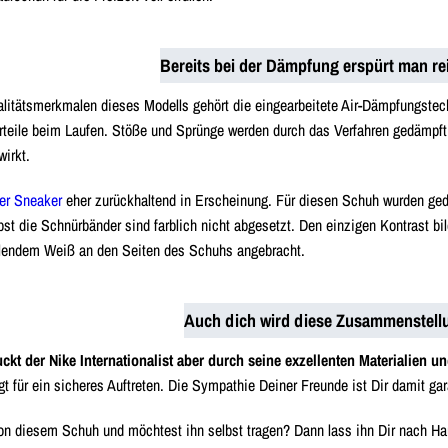
Bereits bei der Dämpfung erspürt man re
litätsmerkmalen dieses Modells gehört die eingearbeitete Air-Dämpfungstec
orteile beim Laufen. Stöße und Sprünge werden durch das Verfahren gedämpft.
irkt.
er Sneaker
eher zurückhaltend in Erscheinung. Für diesen Schuh wurden ge
bst die Schnürbänder sind farblich nicht abgesetzt. Den einzigen Kontrast bi
allendem Weiß an den Seiten des Schuhs angebracht.
Auch dich wird diese Zusammenstell
ckt der Nike Internationalist aber durch seine exzellenten Materialien un
t für ein sicheres Auftreten. Die Sympathie Deiner Freunde ist Dir damit gara
on diesem Schuh und möchtest ihn selbst tragen? Dann lass ihn Dir nach Hau