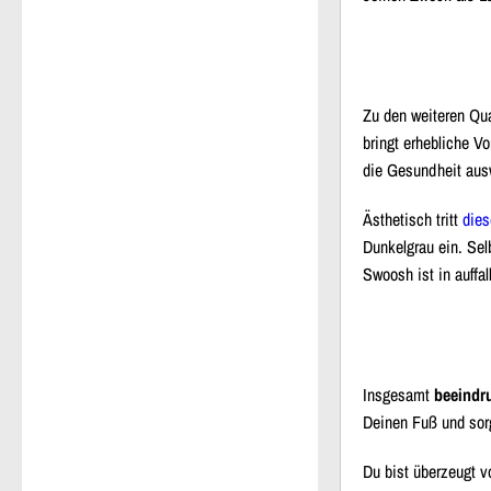
Zu den weiteren Qua
bringt erhebliche V
die Gesundheit ausw
Ästhetisch tritt
dies
Dunkelgrau ein. Sel
Swoosh ist in auff
Insgesamt
beeindru
Deinen Fuß und sorg
Du bist überzeugt v