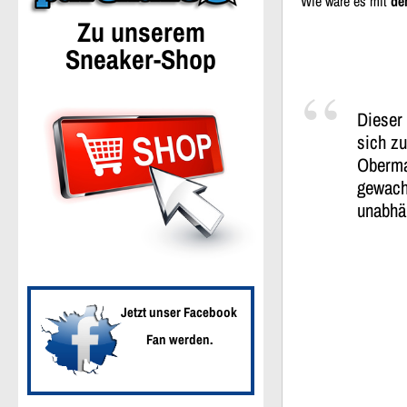
Wie wäre es mit
de
Zu unserem
Sneaker-Shop
Dieser 
sich zu
Obermat
gewachs
unabhä
Jetzt unser Facebook
Fan werden.