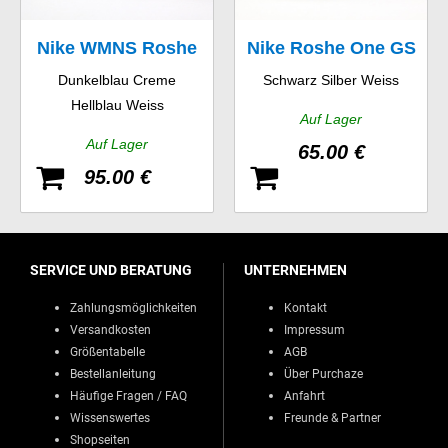
Nike WMNS Roshe
Nike Roshe One GS
Dunkelblau Creme
Schwarz Silber Weiss
One Print
Hellblau Weiss
Auf Lager
Auf Lager
65.00 €
95.00 €
SERVICE UND BERATUNG
UNTERNEHMEN
Zahlungsmöglichkeiten
Kontakt
Versandkosten
Impressum
Größentabelle
AGB
Bestellanleitung
Über Purchaze
Häufige Fragen / FAQ
Anfahrt
Wissenswertes
Freunde & Partner
Shopseiten