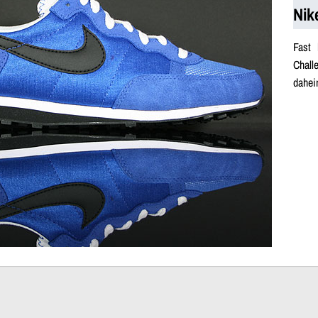
Nik
Fast 
Chall
dahei