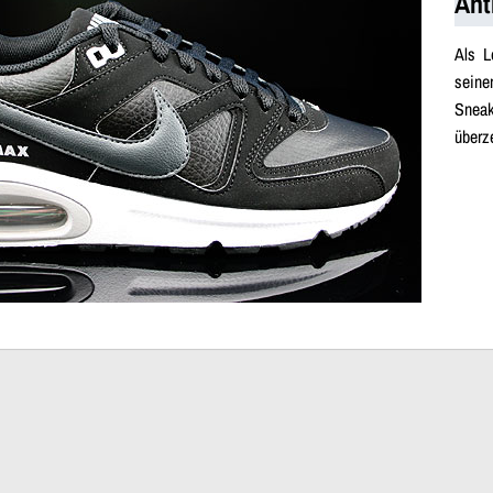
Ant
Als L
seine
Sneak
überz