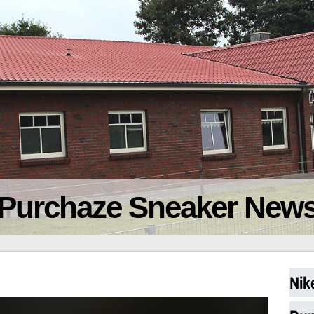
Purchaze Sneaker New
Nik