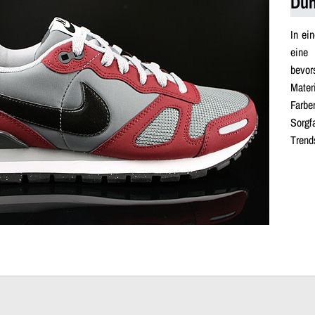
Dun
In ei
eine
bevor
Mater
Farbe
Sorgf
Trend