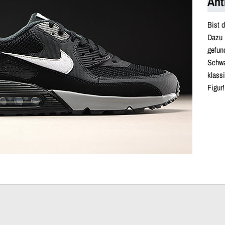
Ant
Bist 
Dazu 
gefun
Schwa
klass
Figur!