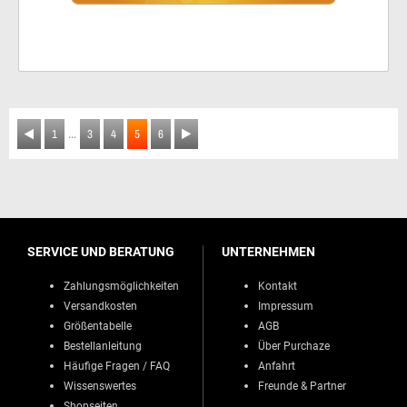
...
1
3
4
5
6
SERVICE UND BERATUNG
UNTERNEHMEN
Zahlungsmöglichkeiten
Kontakt
Versandkosten
Impressum
Größentabelle
AGB
Bestellanleitung
Über Purchaze
Häufige Fragen / FAQ
Anfahrt
Wissenswertes
Freunde & Partner
Shopseiten