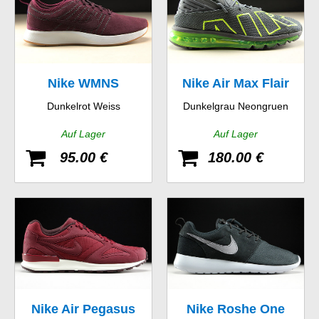
Nike WMNS
Nike Air Max Flair
Dunkelrot Weiss
Dunkelgrau Neongruen
Dualtone Racer SE
Auf Lager
Auf Lager
95.00 €
180.00 €
Nike Air Pegasus
Nike Roshe One