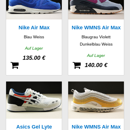
Nike Air Max
Nike WMNS Air Max
Blau Weiss
Blaugrau Violett
Command Premium
90 Essential
Dunkelblau Weiss
Auf Lager
Auf Lager
135.00 €
140.00 €
Asics Gel Lyte
Nike WMNS Air Max