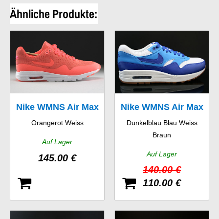
Ähnliche Produkte:
Nike WMNS Air Max
Nike WMNS Air Max
Orangerot Weiss
Dunkelblau Blau Weiss
1 Ultra Moire
1 Vintage
Braun
Auf Lager
Auf Lager
145.00 €
140.00 €
110.00 €