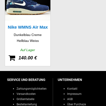
Nike WMNS Air Max
Dunkelblau Creme
1 Print
Hellblau Weiss
Auf Lager
140.00 €
SERVICE UND BERATUNG
UNTERNEHMEN
Zahlungsmöglichkeiten
Kontakt
Versandkosten
Impressum
Größentabelle
AGB
Bestellanleitung
Über Purchaze