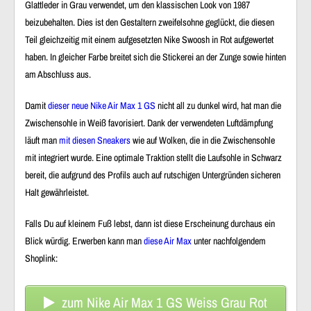
Glattleder
in Grau verwendet, um den
klassischen Look von 1987
beizubehalten. Dies ist den Gestaltern zweifelsohne geglückt, die diesen
Teil gleichzeitig mit einem
aufgesetzten Nike Swoosh
in Rot aufgewertet
haben. In gleicher Farbe breitet sich
die Stickerei an der Zunge
sowie hinten
am Abschluss
aus.
Damit
dieser neue Nike Air Max 1 GS
nicht all zu dunkel wird, hat man die
Zwischensohle
in Weiß favorisiert. Dank der
verwendeten Luftdämpfung
läuft man
mit diesen Sneakers
wie auf Wolken, die in die
Zwischensohle
mit integriert wurde. Eine
optimale Traktion
stellt die
Laufsohle
in Schwarz
bereit, die aufgrund des Profils auch
auf rutschigen Untergründen sicheren
Halt
gewährleistet.
Falls Du auf
kleinem Fuß
lebst, dann ist diese Erscheinung durchaus ein
Blick würdig. Erwerben kann man
diese Air Max
unter nachfolgendem
Shoplink:
zum Nike Air Max 1 GS Weiss Grau Rot