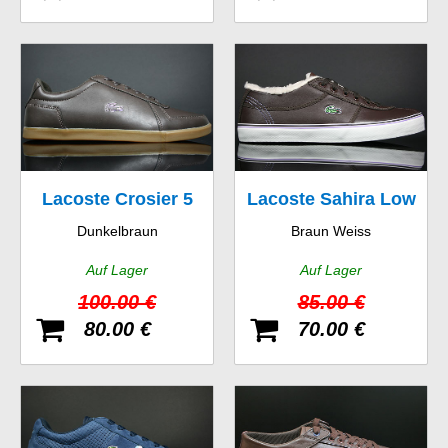
Lacoste Crosier 5
Lacoste Sahira Low
Dunkelbraun
Braun Weiss
SRM
Fur SPW LTH
Auf Lager
Auf Lager
100.00 €
85.00 €
80.00 €
70.00 €