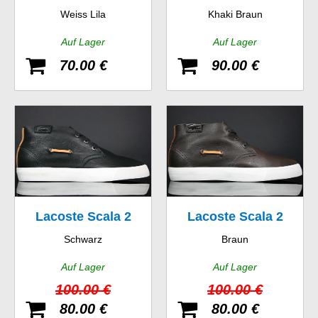
Weiss Lila
Khaki Braun
GMP SPW
LB STM
Auf Lager
Auf Lager
70.00 €
90.00 €
Lacoste Scala 2
Lacoste Scala 2
Schwarz
Braun
SRM LTH
SRM LTH
Auf Lager
Auf Lager
100.00 €
100.00 €
80.00 €
80.00 €