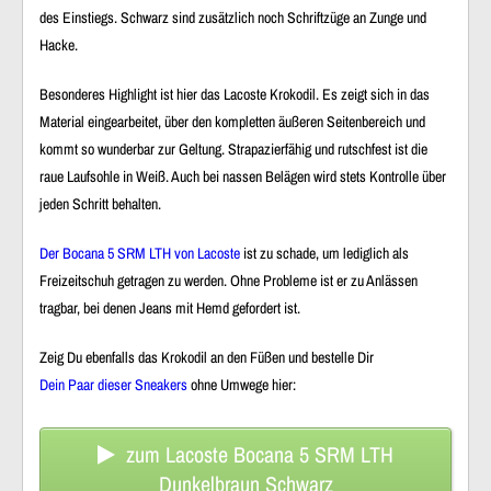
des
Einstiegs
. Schwarz sind zusätzlich noch Schriftzüge an
Zunge
und
Hacke
.
Besonderes
Highlight
ist hier das
Lacoste Krokodil
. Es zeigt sich in das
Material eingearbeitet
, über den kompletten
äußeren Seitenbereich
und
kommt so wunderbar zur Geltung.
Strapazierfähig
und
rutschfest
ist die
raue Laufsohle
in Weiß. Auch bei nassen Belägen wird stets
Kontrolle
über
jeden Schritt behalten.
Der Bocana 5 SRM LTH von Lacoste
ist zu schade, um lediglich als
Freizeitschuh getragen zu werden. Ohne Probleme ist er zu Anlässen
tragbar, bei denen Jeans mit Hemd gefordert ist.
Zeig Du ebenfalls das Krokodil an den Füßen und bestelle Dir
Dein Paar dieser Sneakers
ohne Umwege hier:
zum Lacoste Bocana 5 SRM LTH
Dunkelbraun Schwarz