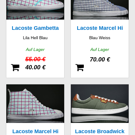
Lacoste Gambetta
Lacoste Marcel Hi
Lila Hell Blau
Blau Weiss
GMP SPW
GMP SPW
Auf Lager
Auf Lager
55.00 €
70.00 €
40.00 €
Lacoste Marcel Hi
Lacoste Broadwick