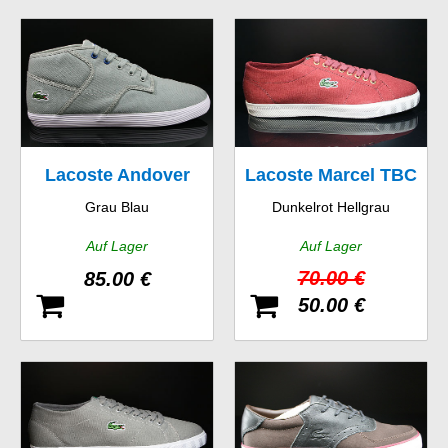
Lacoste Andover
Lacoste Marcel TBC
Grau Blau
Dunkelrot Hellgrau
MID JAW SPM
SPM
Auf Lager
Auf Lager
70.00 €
85.00 €
50.00 €