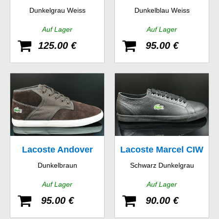
Dunkelgrau Weiss
Dunkelblau Weiss
SRM LTH
SPM LTH
Auf Lager
Auf Lager
125.00 €
95.00 €
Lacoste Andover
Lacoste Marcel CIW
Dunkelbraun
Schwarz Dunkelgrau
Mid CIW SPM LTH
SPM LTH
Auf Lager
Auf Lager
CNV
95.00 €
90.00 €