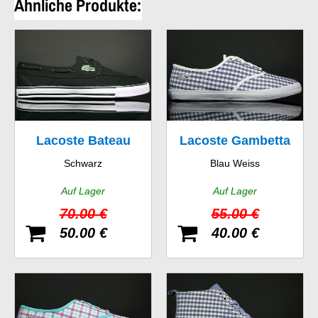
Ähnliche Produkte:
Lacoste Bateau
Lacoste Gambetta
Schwarz
Blau Weiss
SRM CNV
GMP SPW
Auf Lager
Auf Lager
70.00 €
55.00 €
50.00 €
40.00 €