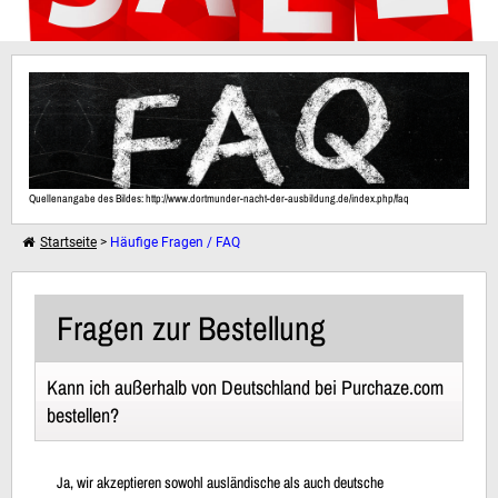
Weiter einkaufen
Quellenangabe des Bildes: http://www.dortmunder-nacht-der-ausbildung.de/index.php/faq
Dein Warenkorb ist leer!
Startseite
>
Häufige Fragen / FAQ
Fragen zur Bestellung
Kann ich außerhalb von Deutschland bei Purchaze.com
bestellen?
Ja, wir akzeptieren sowohl ausländische als auch deutsche