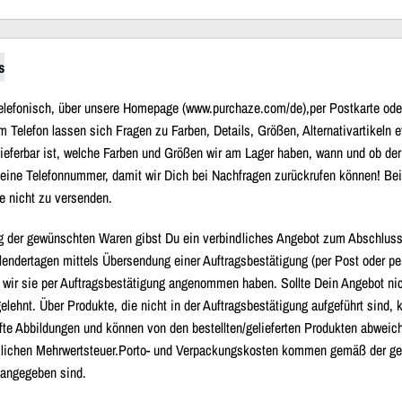
s
elefonisch, über unsere Homepage (www.purchaze.com/de),per Postkarte oder 
Am Telefon lassen sich Fragen zu Farben, Details, Größen, Alternativartikeln 
lieferbar ist, welche Farben und Größen wir am Lager haben, wann und ob der
 Deine Telefonnummer, damit wir Dich bei Nachfragen zurückrufen können! Be
re nicht zu versenden.
g der gewünschten Waren gibst Du ein verbindliches Angebot zum Abschluss 
lendertagen mittels Übersendung einer Auftragsbestätigung (per Post oder pe
ir sie per Auftragsbestätigung angenommen haben. Sollte Dein Angebot nic
elehnt. Über Produkte, die nicht in der Auftragsbestätigung aufgeführt sind
afte Abbildungen und können von den bestellten/gelieferten Produkten abwei
tzlichen Mehrwertsteuer.Porto- und Verpackungskosten kommen gemäß der ges
 angegeben sind.