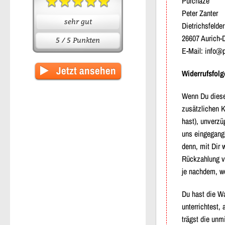
Purchaze
Peter Zanter
sehr gut
Dietrichsfelde
26607 Aurich-D
5 / 5 Punkten
E-Mail: info@
Jetzt ansehen
Widerrufsfolg
Wenn Du diesen
zusätzlichen K
hast), unverzü
uns eingegange
denn, mit Dir 
Rückzahlung ve
je nachdem, we
Du hast die Wa
unterrichtest,
trägst die unm