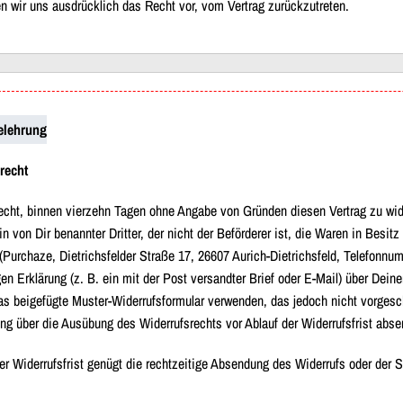
 wir uns ausdrücklich das Recht vor, vom Vertrag zurückzutreten.
elehrung
srecht
cht, binnen vierzehn Tagen ohne Angabe von Gründen diesen Vertrag zu wider
n von Dir benannter Dritter, der nicht der Beförderer ist, die Waren in Bes
Purchaze, Dietrichsfelder Straße 17, 26607 Aurich-Dietrichsfeld, Telefonnu
gen Erklärung (z. B. ein mit der Post versandter Brief oder E-Mail) über Dein
as beigefügte Muster-Widerrufsformular verwenden, das jedoch nicht vorgesch
ung über die Ausübung des Widerrufsrechts vor Ablauf der Widerrufsfrist abse
r Widerrufsfrist genügt die rechtzeitige Absendung des Widerrufs oder der Sa