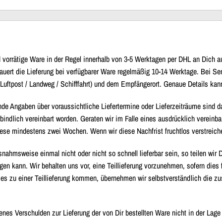
nd vorrätige Ware in der Regel innerhalb von 3-5 Werktagen per DHL an Dich
auert die Lieferung bei verfügbarer Ware regelmäßig 10-14 Werktage. Bei Se
(Luftpost / Landweg / Schifffahrt) und dem Empfängerort. Genaue Details ka
de Angaben über voraussichtliche Liefertermine oder Lieferzeiträume sind d
rbindlich vereinbart worden. Geraten wir im Falle eines ausdrücklich vereinba
diese mindestens zwei Wochen. Wenn wir diese Nachfrist fruchtlos verstreich
usnahmsweise einmal nicht oder nicht so schnell lieferbar sein, so teilen wir D
lgen kann. Wir behalten uns vor, eine Teillieferung vorzunehmen, sofern dies 
e es zu einer Teillieferung kommen, übernehmen wir selbstverständlich die z
enes Verschulden zur Lieferung der von Dir bestellten Ware nicht in der Lage 