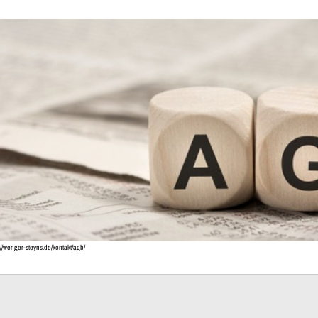
Dein Warenkorb ist leer!
//wenger-steyns.de/kontakt/agb/