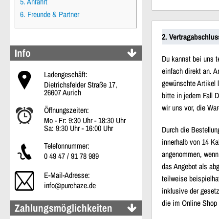
5. Anfahrt
6. Freunde & Partner
2. Vertragabschlus
Info
Du kannst bei uns t
einfach direkt an. 
Ladengeschäft:
gewünschte Artikel 
Dietrichsfelder Straße 17,
26607 Aurich
bitte in jedem Fall
wir uns vor, die Wa
Öffnungszeiten:
Mo - Fr: 9:30 Uhr - 18:30 Uhr
Sa: 9:30 Uhr - 16:00 Uhr
Durch die Bestellun
innerhalb von 14 Ka
Telefonnummer:
angenommen, wenn w
0 49 47 / 91 78 989
das Angebot als abg
E-Mail-Adresse:
teilweise beispielh
info@purchaze.de
inklusive der gese
die im Online Shop
Zahlungsmöglichkeiten