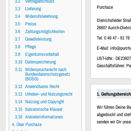
3.2
Vertragabschluss
Purchaze
3.3
Lieferung
3.4
Widerrufsbelehrung
Dietrichsfelder Stra
3.5
Preise
26607 Aurich-Dietri
3.6
Zahlungsmöglichkeiten
Tel: 0 49 47 - 91 78
3.7
Gewährleistung
3.8
Pflege
E-Mail: info@purch
3.9
Eigentumsvorbehalt
UST-IdNr.: DE2392
3.10
Datenspeicherung
Geschäftsführer: Pe
3.11
Widerspruchsrecht nach
Bundesdatenschutzgesetz
(BDSG)
3.12
Anwendbares Recht
3.13
Urheber- und Nutzungsrecht
1. Geltungsbereich
3.14
Nutzung und Copyright
Wir führen Deine Be
3.15
Salvatorische Klausel
abgedruckt und steh
3.16
Anbieterinformationen
senden wir Dir unse
4. Über Purchaze