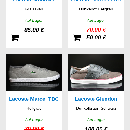
Grau Blau
Dunkelrot Hellgrau
MID JAW SPM
SPM
Auf Lager
Auf Lager
70.00 €
85.00 €
50.00 €
Lacoste Marcel TBC
Lacoste Glendon
Hellgrau
Dunkelbraun Schwarz
SPM
Brogue SRM
Auf Lager
Auf Lager
70.00 €
100.00 €