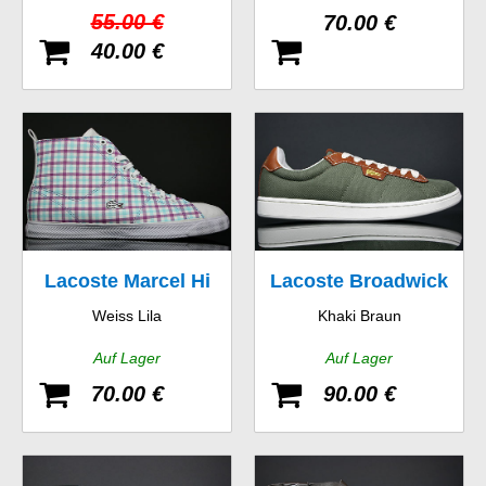
55.00 €
70.00 €
40.00 €
Lacoste Marcel Hi
Lacoste Broadwick
Weiss Lila
Khaki Braun
GMP SPW
LB STM
Auf Lager
Auf Lager
70.00 €
90.00 €