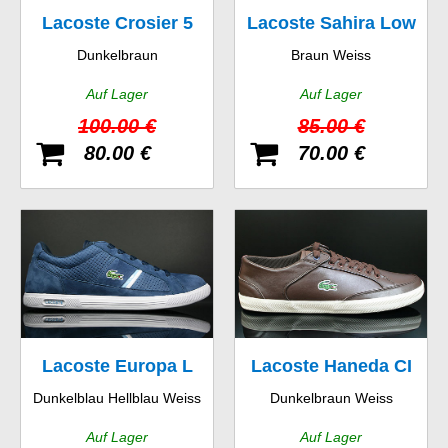
Lacoste Crosier 5
Lacoste Sahira Low
Dunkelbraun
Braun Weiss
SRM
Fur SPW LTH
Auf Lager
Auf Lager
100.00 €
85.00 €
80.00 €
70.00 €
Lacoste Europa L
Lacoste Haneda CI
Dunkelblau Hellblau Weiss
Dunkelbraun Weiss
NG SPM
SPM LTH
Auf Lager
Auf Lager