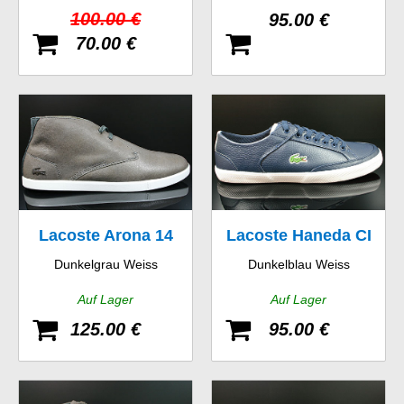
100.00 €
95.00 €
70.00 €
Lacoste Arona 14
Lacoste Haneda CI
Dunkelgrau Weiss
Dunkelblau Weiss
SRM LTH
SPM LTH
Auf Lager
Auf Lager
125.00 €
95.00 €