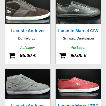
Lacoste Andover
Lacoste Marcel CIW
Dunkelbraun
Schwarz Dunkelgrau
Mid CIW SPM LTH
SPM LTH
Auf Lager
Auf Lager
CNV
95.00 €
90.00 €
Lacoste Andover
Lacoste Marcel TBC