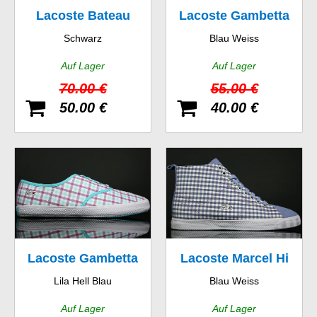
Lacoste Bateau
Lacoste Gambetta
Schwarz
Blau Weiss
SRM CNV
GMP SPW
Auf Lager
Auf Lager
70.00 €
55.00 €
50.00 €
40.00 €
Lacoste Gambetta
Lacoste Marcel Hi
Lila Hell Blau
Blau Weiss
GMP SPW
GMP SPW
Auf Lager
Auf Lager