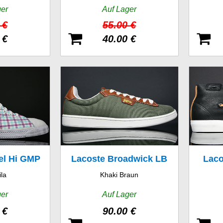
ger
Auf Lager
 €
55.00 €
 €
40.00 €
el Hi GMP
Lacoste Broadwick LB
Laco
ila
Khaki Braun
W
STM
ger
Auf Lager
 €
90.00 €