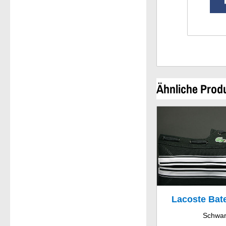
Ähnliche Prod
Lacoste Ba
Schwa
CN