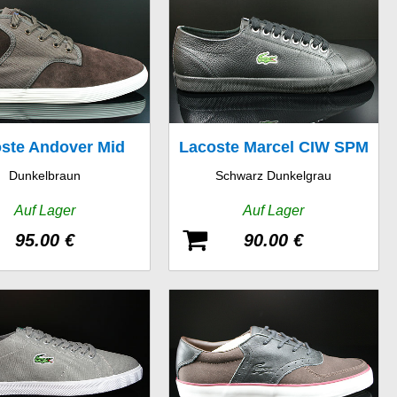
ste Andover Mid
Lacoste Marcel CIW SPM
Dunkelbraun
Schwarz Dunkelgrau
W SPM LTH CNV
LTH
Auf Lager
Auf Lager
95.00 €
90.00 €