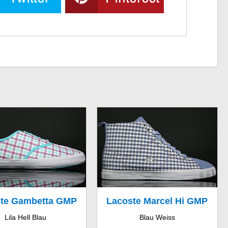
te Gambetta GMP
Lacoste Marcel Hi GMP
Lila Hell Blau
Blau Weiss
SPW
SPW