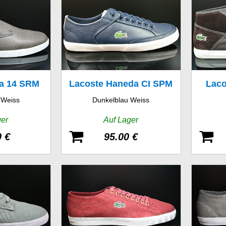
na 14 SRM
Lacoste Haneda CI SPM
Laco
 Weiss
Dunkelblau Weiss
LTH
CI
ger
Auf Lager
0 €
95.00 €