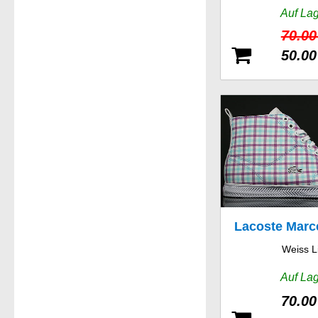
Auf La
70.00
50.00
Lacoste Marc
Weiss L
SP
Auf La
70.00