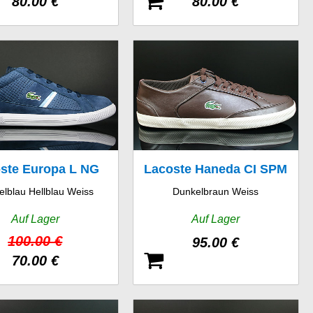
80.00 €
80.00 €
ste Europa L NG
Lacoste Haneda CI SPM
lblau Hellblau Weiss
Dunkelbraun Weiss
SPM
LTH
Auf Lager
Auf Lager
100.00 €
95.00 €
70.00 €