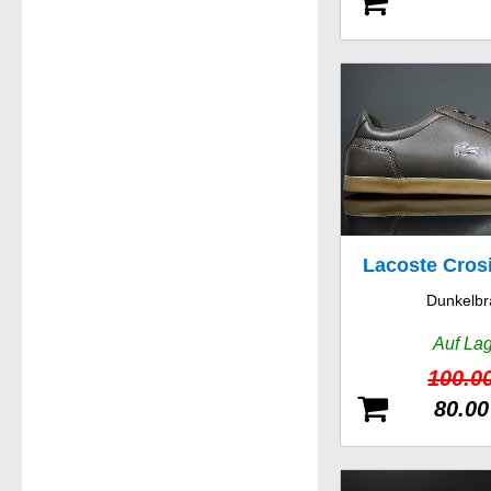
Lacoste Cros
Dunkelbr
Auf La
100.0
80.00