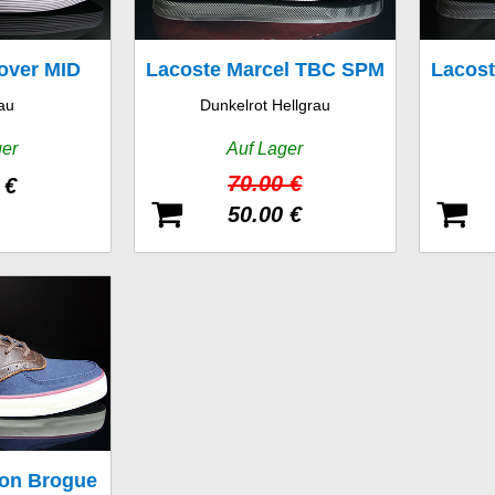
over MID
Lacoste Marcel TBC SPM
Lacos
au
Dunkelrot Hellgrau
PM
ger
Auf Lager
70.00 €
 €
50.00 €
don Brogue