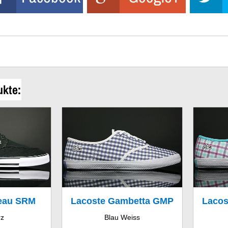
ukte:
teau SRM
Lacoste Gambetta GMP
Lacos
rz
Blau Weiss
V
SPW