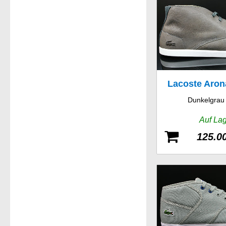
Lacoste Aro
Dunkelgrau
LTH
Auf La
125.0