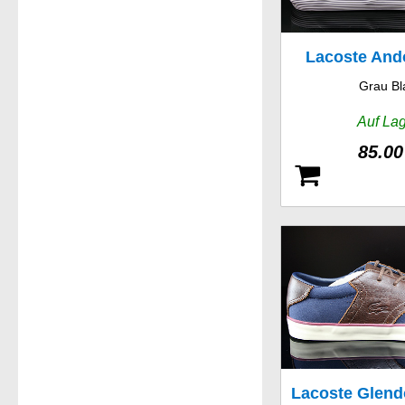
Lacoste And
Grau Bl
JAW S
Auf La
85.00
Lacoste Glen