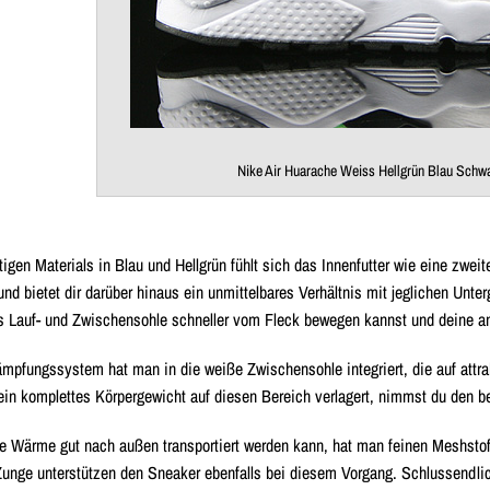
Nike Air Huarache Weiss Hellgrün Blau Schw
igen Materials in Blau und Hellgrün fühlt sich das Innenfutter wie eine zwe
und bietet dir darüber hinaus ein unmittelbares Verhältnis mit jeglichen Unt
s Lauf- und Zwischensohle schneller vom Fleck bewegen kannst und deine an
mpfungssystem hat man in die weiße Zwischensohle integriert, die auf attr
dein komplettes Körpergewicht auf diesen Bereich verlagert, nimmst du den b
e Wärme gut nach außen transportiert werden kann, hat man feinen Meshstof
Zunge unterstützen den Sneaker ebenfalls bei diesem Vorgang. Schlussendli