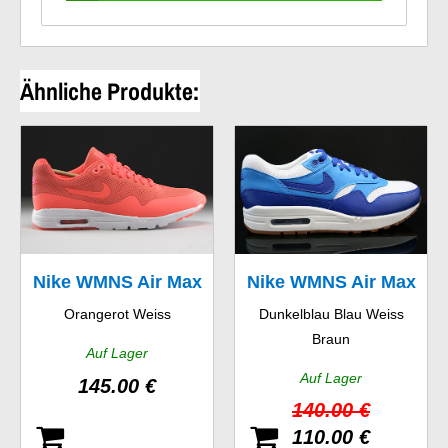
Ähnliche Produkte:
Nike WMNS Air Max
Nike WMNS Air Max
Orangerot Weiss
Dunkelblau Blau Weiss
1 Ultra Moire
1 Vintage
Braun
Auf Lager
Auf Lager
145.00 €
140.00 €
110.00 €