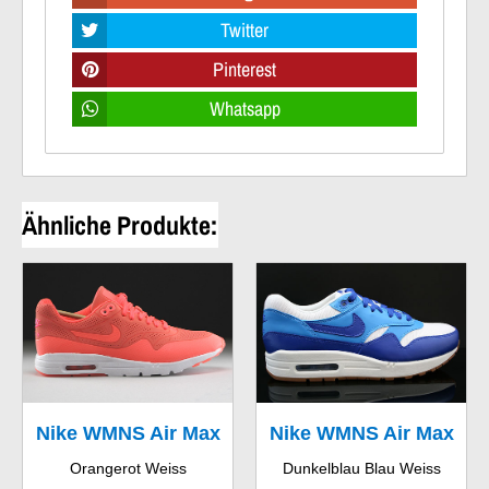
Twitter
Pinterest
Whatsapp
Ähnliche Produkte:
Nike WMNS Air Max
Nike WMNS Air Max
Orangerot Weiss
Dunkelblau Blau Weiss
1 Ultra Moire
1 Vintage