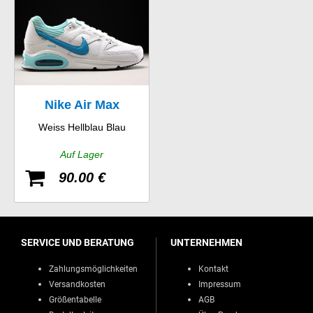
Nike Air Max
Weiss Hellblau Blau
Command Leather
Auf Lager
GS
90.00 €
SERVICE UND BERATUNG
UNTERNEHMEN
Zahlungsmöglichkeiten
Kontakt
Versandkosten
Impressum
Größentabelle
AGB