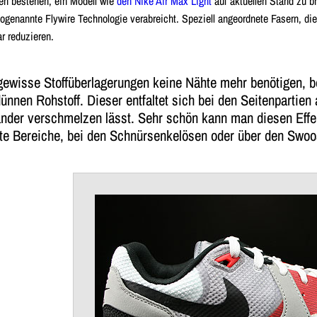
en bestehen, ein Modell wie
den Nike Air Max Light
auf aktuellen Stand zu br
sogenannte Flywire Technologie verabreicht. Speziell angeordnete Fasern, di
r reduzieren.
gewisse Stoffüberlagerungen keine Nähte mehr benötigen, b
ünnen Rohstoff. Dieser entfaltet sich bei den Seitenpartien a
ander verschmelzen lässt. Sehr schön kann man diesen Eff
te Bereiche, bei den Schnürsenkelösen oder über den Swoos