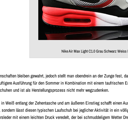
Nike Air Max Light C1.0 Grau Schwarz Weiss 
schaften bleiben gewahrt, jedoch stellt man obendrein an der Zunge fest, d
luftigere Ausführung für den Sommer in Kombination mit einem taufrischen Ers
schuhen und ist als Herstellungsprozess nicht mehr wegzudenken.
 in Weiß entlang der Zehentasche und am äußeren Einstieg schafft einen Ausg
sondern lässt diesen typischen Laufschuh bei jeglicher Aktivität in ein völ
rsleder mit einem leichten Druck veredelt, der bei schmuddeligem Wetter D