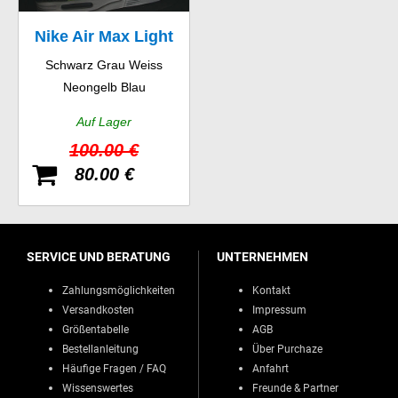
Nike Air Max Light
Schwarz Grau Weiss
GS
Neongelb Blau
Auf Lager
100.00 €
80.00 €
SERVICE UND BERATUNG
UNTERNEHMEN
Zahlungsmöglichkeiten
Kontakt
Versandkosten
Impressum
Größentabelle
AGB
Bestellanleitung
Über Purchaze
Häufige Fragen / FAQ
Anfahrt
Wissenswertes
Freunde & Partner