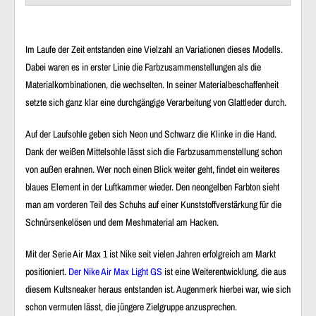
Im Laufe der Zeit entstanden eine Vielzahl an Variationen dieses Modells.
Dabei waren es in erster Linie die Farbzusammenstellungen als die
Materialkombinationen, die wechselten. In seiner Materialbeschaffenheit
setzte sich ganz klar eine
durchgängige Verarbeitung von Glattleder
durch.
Auf der Laufsohle geben sich Neon und Schwarz die Klinke in die Hand.
Dank der
weißen Mittelsohle
lässt sich die Farbzusammenstellung schon
von außen erahnen. Wer noch einen Blick weiter geht, findet
ein weiteres
blaues Element in der Luftkammer
wieder. Den
neongelben Farbton sieht
man am vorderen Teil des Schuhs
auf
einer Kunststoffverstärkung für die
Schnürsenkelösen
und dem
Meshmaterial am Hacken
.
Mit der Serie
Air Max 1
ist Nike seit vielen Jahren erfolgreich am Markt
positioniert.
Der Nike Air Max Light GS
ist eine Weiterentwicklung, die aus
diesem Kultsneaker heraus entstanden ist. Augenmerk hierbei war, wie sich
schon vermuten lässt,
die jüngere Zielgruppe
anzusprechen.