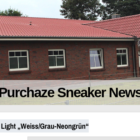
Purchaze Sneaker New
x Light „Weiss/Grau-Neongrün“