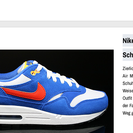
Nik
Sch
Zierl
Air M
Schuh
Weise
Outfit
der F
Weg ge