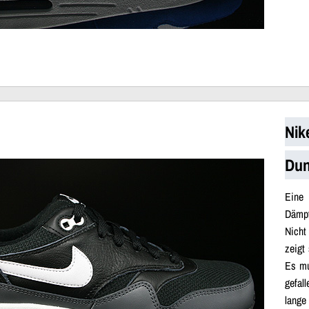
Nik
Dun
Eine
Dämpf
Nicht
zeigt
Es mu
gefal
lange