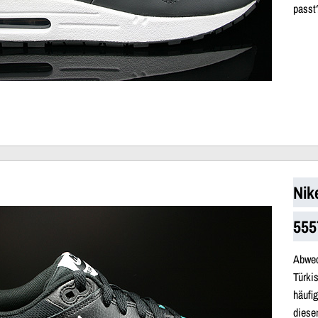
passt
Nik
555
Abwec
Türki
häufi
diese