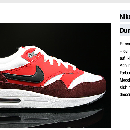
Nik
Dun
Erfri
– der
auf k
Abhil
Farbe
Model
sich 
diese