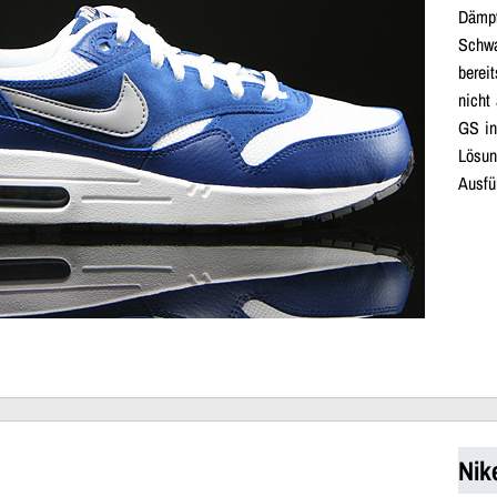
Dämpf
Schwa
berei
nicht
GS in
Lösun
Ausfü
Nik