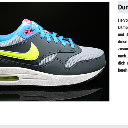
Dun
Herv
Dämpf
und D
dies
zusam
nach 
dich 
bereit