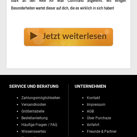
stark an den Nike Air Max Command angelehnt. Mit einigen
Besonderheiten wartet dieser auf dich, die es wirklich in sich haben!
Jetzt weiterlesen
SERVICE UND BERATUNG
UNTERNEHMEN
Zahlungsmöglichkeiten
Kontakt
Versandkosten
Impressum
Größentabelle
AGB
Bestellanleitung
Über Purchaze
Häufige Fragen / FAQ
Anfahrt
Wissenswertes
Freunde & Partner