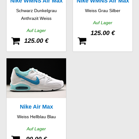
Nike WMNS Air Max
Nike WMNS Air Max
Schwarz Dunkelgrau
Weiss Grau Silber
Thea Print
Thea Print
Anthrazit Weiss
Auf Lager
Auf Lager
125.00 €
125.00 €
Nike Air Max
Weiss Hellblau Blau
Command Leather
Auf Lager
GS
90.00 €