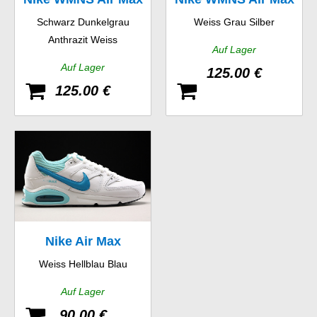
Schwarz Dunkelgrau
Weiss Grau Silber
Thea Print
Thea Print
Anthrazit Weiss
Auf Lager
Auf Lager
125.00 €
125.00 €
Nike Air Max
Weiss Hellblau Blau
Command Leather
Auf Lager
GS
90.00 €