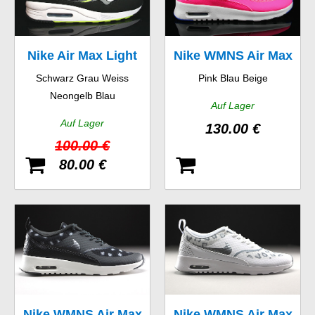
Nike Air Max Light
Nike WMNS Air Max
Schwarz Grau Weiss
Pink Blau Beige
GS
Thea Premium
Neongelb Blau
Auf Lager
Auf Lager
130.00 €
100.00 €
80.00 €
Nike WMNS Air Max
Nike WMNS Air Max