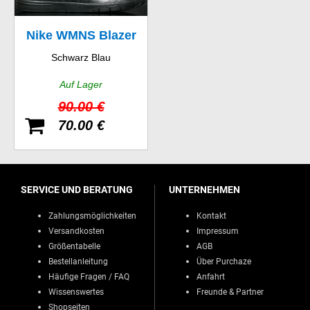
Nike WMNS Blazer
Schwarz Blau
Mid
Auf Lager
90.00 €
70.00 €
SERVICE UND BERATUNG
UNTERNEHMEN
Zahlungsmöglichkeiten
Kontakt
Versandkosten
Impressum
Größentabelle
AGB
Bestellanleitung
Über Purchaze
Häufige Fragen / FAQ
Anfahrt
Wissenswertes
Freunde & Partner
Shopseiten