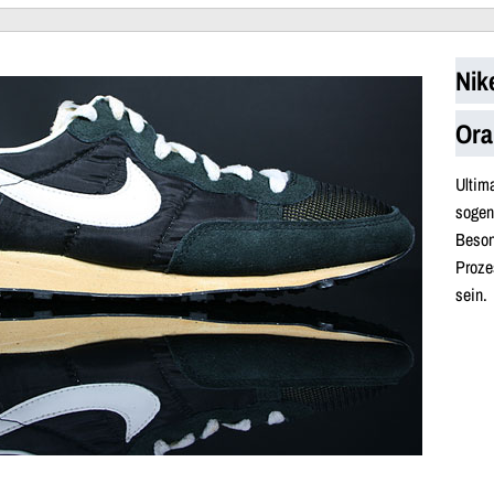
Nik
Ora
Ulti
sogen
Beson
Proze
sein.