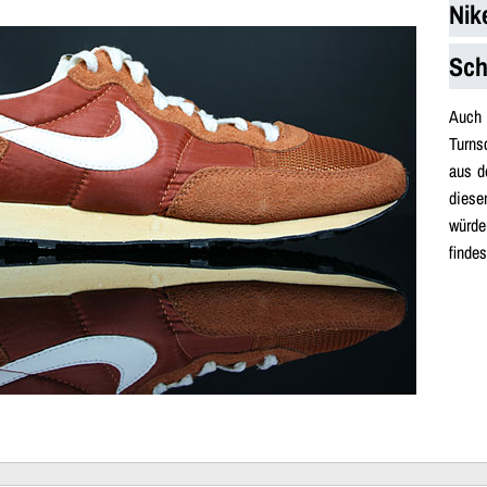
Nik
Sch
Auch 
Turns
aus d
diese
würde
finde