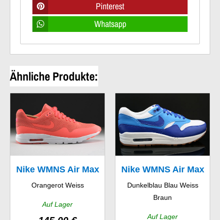
Pinterest
Whatsapp
Ähnliche Produkte:
Nike WMNS Air Max
Nike WMNS Air Max
Orangerot Weiss
Dunkelblau Blau Weiss
1 Ultra Moire
1 Vintage
Braun
Auf Lager
Auf Lager