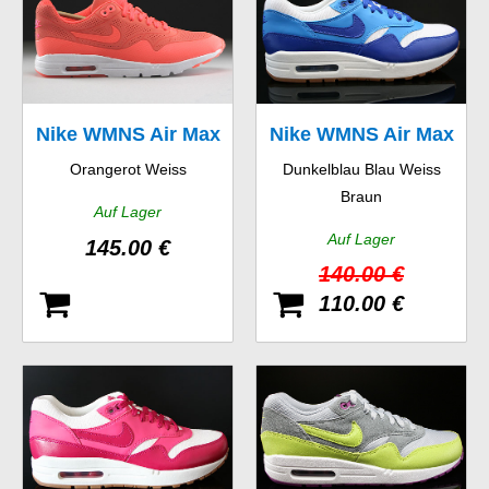
Nike WMNS Air Max
Nike WMNS Air Max
Orangerot Weiss
Dunkelblau Blau Weiss
1 Ultra Moire
1 Vintage
Braun
Auf Lager
Auf Lager
145.00 €
140.00 €
110.00 €