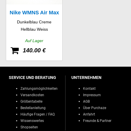
Nike WMNS Air Max
Dunkelblau Creme
1 Print
Hellblau Weiss
Auf Lager
140.00 €
SERVICE UND BERATUNG
UNTERNEHMEN
Zahlungsmöglichkeiten
Kontakt
Versandkosten
Impressum
Größentabelle
AGB
Bestellanleitung
Über Purchaze
Häufige Fragen / FAQ
Anfahrt
Wissenswertes
Freunde & Partner
Shopseiten