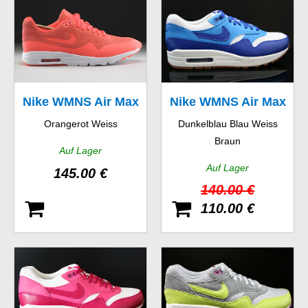
Nike WMNS Air Max
Nike WMNS Air Max
Orangerot Weiss
Dunkelblau Blau Weiss
1 Ultra Moire
1 Vintage
Braun
Auf Lager
Auf Lager
145.00 €
140.00 €
110.00 €