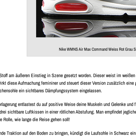
Nike WMNS Air Max Command Weiss Rot Grau S
 Stoff am äußeren Einstieg in Szene gesetzt worden. Dieser weist im weiße
rkt diese Aufmachung femininer und steuert dieser Version zusätzlich eine
schensohle ein sichtbares Dämpfungssystem eingelassen.
lagerung entlastest du auf positive Weise deine Muskeln und Gelenke und fü
 drei sichtbare Luftkissen in einer rötlichen Abstufung. Man empfindet jegl
e Rolle, wie lange die Reise gehen soll!
de Traktion auf den Boden zu bringen, kündigt die Laufsohle in Schwarz ein 