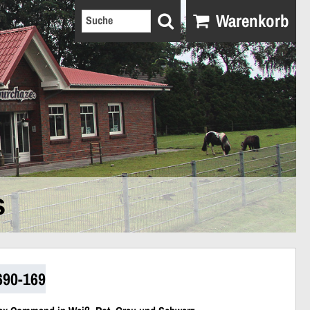
Warenkorb
s
690-169