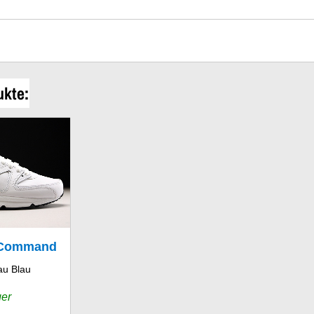
ukte:
x Command
au Blau
r GS
ger