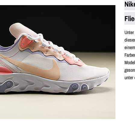
Nik
Fli
Unte
diese
einem
Farbe
Model
geson
unter