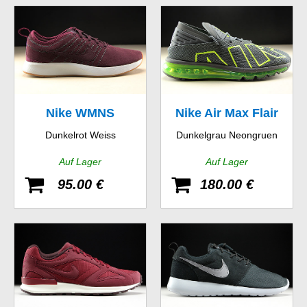
Nike WMNS
Nike Air Max Flair
Dunkelrot Weiss
Dunkelgrau Neongruen
Dualtone Racer SE
Auf Lager
Auf Lager
95.00 €
180.00 €