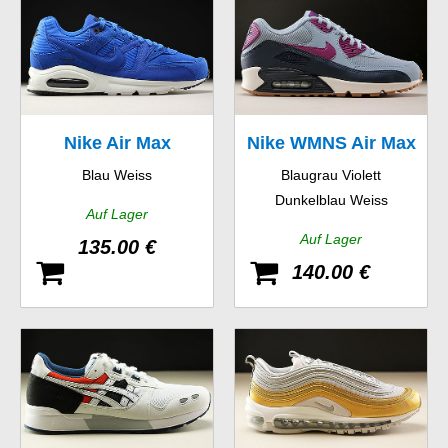
Nike Air Max
Nike WMNS Air Max
Blau Weiss
Blaugrau Violett
Command Premium
90 Essential
Dunkelblau Weiss
Auf Lager
Auf Lager
135.00 €
140.00 €