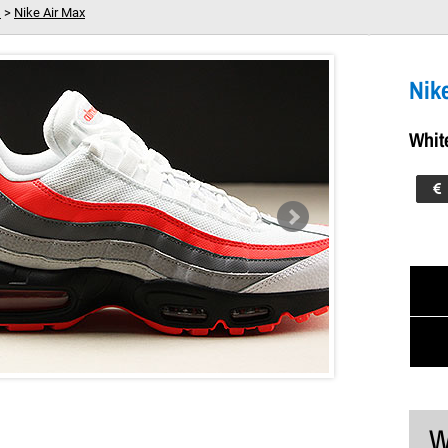
s
>
Nike Air Max
ial White Bright Crimson Black Pure Platinum
Dein Warenkorb ist leer!
Nik
Whit
W