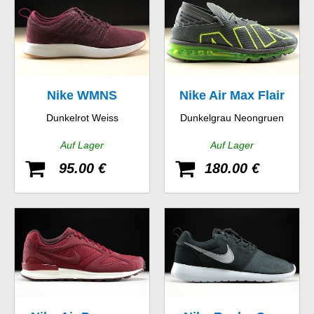
Nike WMNS
Nike Air Max Flair
Dunkelrot Weiss
Dunkelgrau Neongruen
Dualtone Racer SE
Auf Lager
Auf Lager
95.00 €
180.00 €