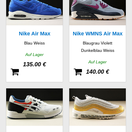
Nike Air Max
Nike WMNS Air Max
Blau Weiss
Blaugrau Violett
Command Premium
90 Essential
Dunkelblau Weiss
Auf Lager
Auf Lager
135.00 €
140.00 €