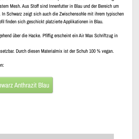
ustem Mesh
. Aus Stoff sind
Innenfutter
in Blau und der
Bereich um
t. In Schwarz zeigt sich auch die
Zwischensohle
mit ihrem
typischen
fil
finden sich geschickt platzierte
Applikationen
in Blau.
hgehend über die
Hacke
. Pfiffig erscheint ein
Air Max Schriftzug
in
nsetzbar. Durch diesen Materialmix ist der Schuh 100 % vegan.
en:
hwarz Anthrazit Blau