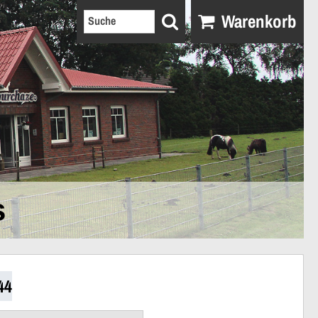
Warenkorb
s
44