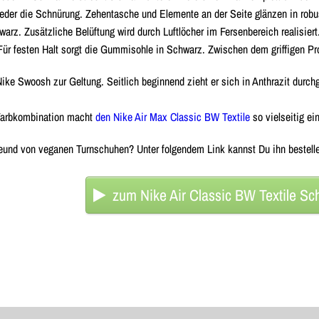
eder
die
Schnürung
.
Zehentasche
und
Elemente an der Seite
glänzen in
rob
warz. Zusätzliche Belüftung wird durch
Luftlöcher im Fersenbereich
realisier
 Für
festen Halt
sorgt die
Gummisohle
in Schwarz. Zwischen dem
griffigen Pro
Nike Swoosh
zur Geltung. Seitlich beginnend zieht er sich in Anthrazit durc
Farbkombination
macht
den Nike Air Max Classic BW Textile
so vielseitig ei
eund von veganen Turnschuhen? Unter folgendem Link kannst Du ihn bestell
zum Nike Air Classic BW Textile Sc