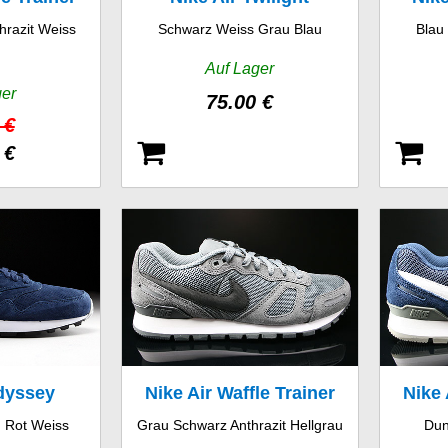
hrazit Weiss
Schwarz Weiss Grau Blau
Blau
n
Auf Lager
ger
75.00 €
 €
 €
dyssey
Nike Air Waffle Trainer
Nike 
 Rot Weiss
Grau Schwarz Anthrazit Hellgrau
Dun
er