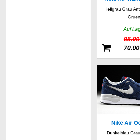
Hellgrau Grau Ant
Grue
Auf La
95.00
70.00
Nike Air O
Dunkelblau Grau
Leath