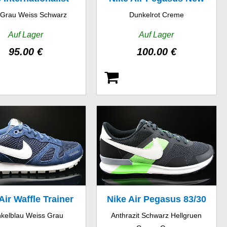
 Grau Weiss Schwarz
Dunkelrot Creme
Leather
Racer
Auf Lager
Auf Lager
95.00 €
100.00 €
Air Waffle Trainer
Nike Air Pegasus 83/30
kelblau Weiss Grau
Anthrazit Schwarz Hellgruen