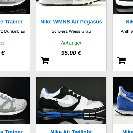
le Trainer
Nike WMNS Air Pegasus
Ni
z Dunkelblau
Schwarz Weiss Grau
Anthra
89
ger
Auf Lager
 €
95.00 €
le Trainer
Nike Air Twilight
Nike