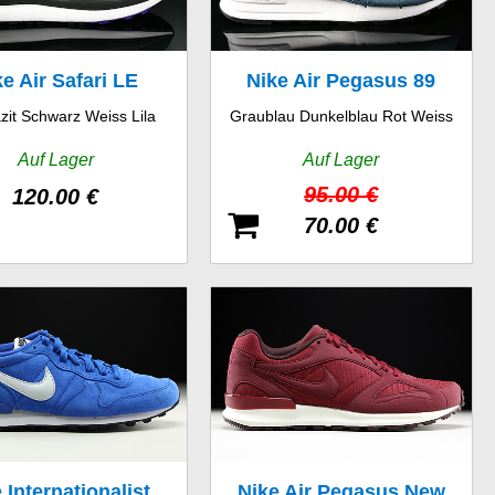
ke Air Safari LE
Nike Air Pegasus 89
zit Schwarz Weiss Lila
Graublau Dunkelblau Rot Weiss
Auf Lager
Auf Lager
95.00 €
120.00 €
70.00 €
 Internationalist
Nike Air Pegasus New