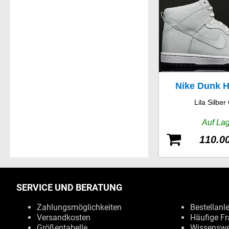
Nike Dunk 
Lila Silber
Skin
Auf La
110.0
SERVICE UND BERATUNG
Zahlungsmöglichkeiten
Bestellanl
Versandkosten
Häufige Fr
Größentabelle
Wissenswe