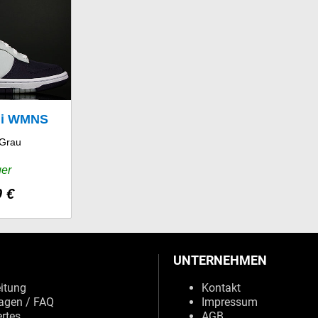
Hi WMNS
 Grau
ny
ger
0 €
UNTERNEHMEN
eitung
Kontakt
agen / FAQ
Impressum
rtes
AGB