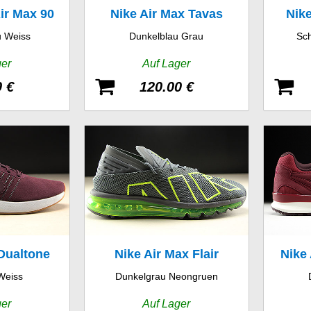
ir Max 90
Nike Air Max Tavas
Nike
 Weiss
Dunkelblau Grau
Sc
ger
Auf Lager
0 €
120.00 €
Dualtone
Nike Air Max Flair
Nike
Weiss
Dunkelgrau Neongruen
 SE
ger
Auf Lager