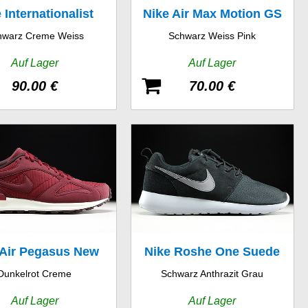
 Internationalist
Nike Air Max Motion GS
hwarz Creme Weiss
Schwarz Weiss Pink
Auf Lager
Auf Lager
90.00 €
70.00 €
 Air Pegasus New
Nike Roshe One Suede
Dunkelrot Creme
Schwarz Anthrazit Grau
Racer
Auf Lager
Auf Lager