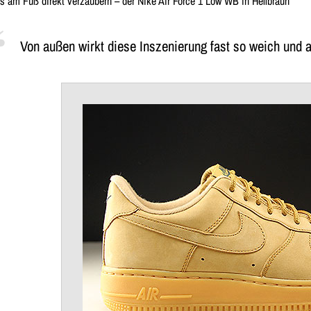
s am Fuß direkt verzaubern – der Nike Air Force 1 Low WB in Hellbraun
Von außen wirkt diese Inszenierung fast so weich und