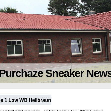
Purchaze Sneaker New
rce 1 Low WB Hellbraun