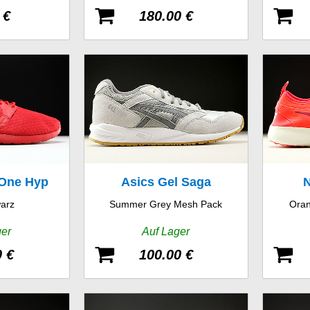
 €
180.00 €
 One Hyp
Asics Gel Saga
N
arz
Summer Grey Mesh Pack
Oran
ger
Auf Lager
0 €
100.00 €