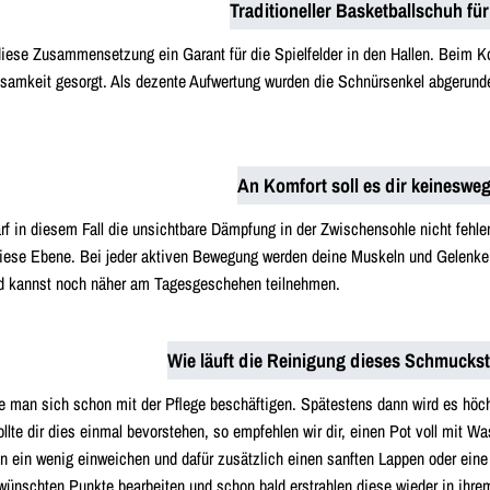
Traditioneller Basketballschuh für 
iese Zusammensetzung ein Garant für die Spielfelder in den Hallen. Beim Ko
ksamkeit gesorgt. Als dezente Aufwertung wurden die Schnürsenkel abgerunde
An Komfort soll es dir keineswe
rf in diesem Fall die unsichtbare Dämpfung in der Zwischensohle nicht fehlen
iese Ebene. Bei jeder aktiven Bewegung werden deine Muskeln und Gelenke 
und kannst noch näher am Tagesgeschehen teilnehmen.
Wie läuft die Reinigung dieses Schmuckst
te man sich schon mit der Pflege beschäftigen. Spätestens dann wird es h
llte dir dies einmal bevorstehen, so empfehlen wir dir, einen Pot voll mit W
n ein wenig einweichen und dafür zusätzlich einen sanften Lappen oder eine
nschten Punkte bearbeiten und schon bald erstrahlen diese wieder in ihrem