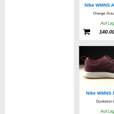
Nike WMNS A
Orange Grau
Auf La
140.0
Nike WMNS 
Dunkelrot 
Racer
Auf La